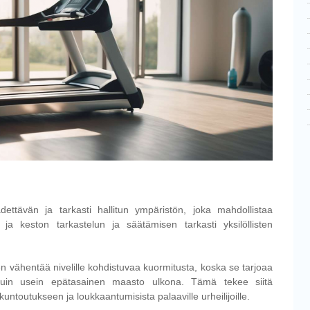
ettävän ja tarkasti hallitun ympäristön, joka mahdollistaa
n ja keston tarkastelun ja säätämisen tarkasti yksilöllisten
 vähentää nivelille kohdistuvaa kuormitusta, koska se tarjoaa
in usein epätasainen maasto ulkona. Tämä tekee siitä
untoutukseen ja loukkaantumisista palaaville urheilijoille.