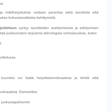
ia
niä ja mäkiharjoituksia voidaan parantaa sekä aerobista että
tukee kokonaisvaltaista kehittymistä.
joitteluun
syntyy tavoitteiden asettamisesta ja edistymisen
ää juoksumaton tarjoamia teknologisia ominaisuuksia, kuten:
t
oittelussa.
kuuntelu voi lisätä harjoittelumotivaatiota ja tehdä siitä
otivaatiota. Esimerkiksi:
in juoksutapahtumiin