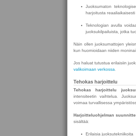
Juoksumaton teknologiset
harjoitusta reaaliaikaisesti j
Teknologian avulla voidaan
juoksukilpailuista, jotka t
Näin ollen juoksumattojen yleis
kun huomioidaan niiden moninai
Jos haluat tutustua erilaisiin ju
valikoimaan verkossa
.
Tehokas harjoittelu
Tehokas harjoittelu juoksu
intensiteetin vaihtelua. Juok
voimaa turvallisessa ympäristös
Harjoitteluohjelman suunnitte
sisältää:
Erilaisia juoksutekniikoita