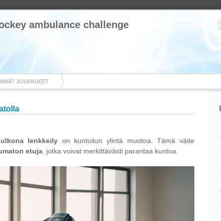
ehockey ambulance challenge
IMMÄT JOUKKUEET
tolla
ä
ulkona lenkkeily
on kuntoilun ylintä muotoa. Tämä väite
umaton etuja
, jotka voivat merkittävästi parantaa kuntoa.