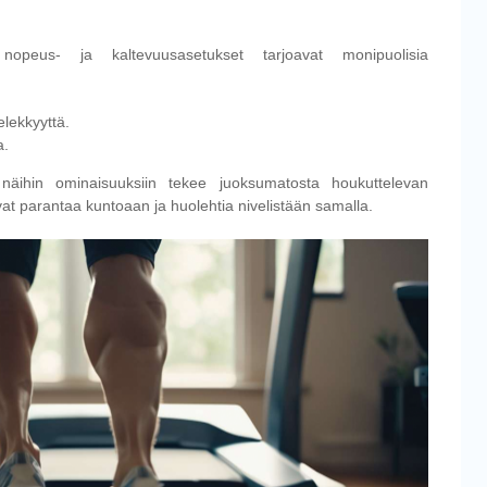
nopeus- ja kaltevuusasetukset tarjoavat monipuolisia
elekkyyttä.
a.
nä näihin ominaisuuksiin tekee juoksumatosta houkuttelevan
vat parantaa kuntoaan ja huolehtia nivelistään samalla.