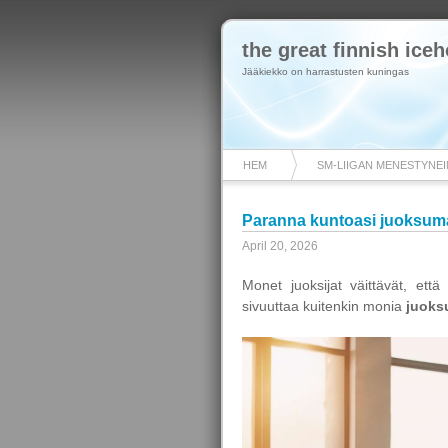
the great finnish ic
Jääkiekko on harrastusten kuningas
HEM
SM-LIIGAN MENESTYNE
Paranna kuntoasi juoksuma
April 20, 2026
Monet juoksijat väittävät, ett
sivuuttaa kuitenkin monia
juoks