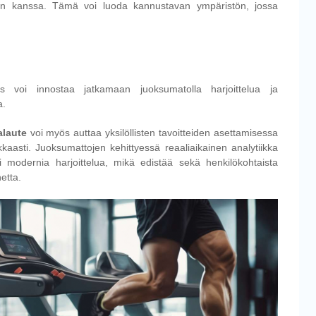
den kanssa. Tämä voi luoda kannustavan ympäristön, jossa
mus voi innostaa jatkamaan juoksumatolla harjoittelua ja
a.
alaute
voi myös auttaa yksilöllisten tavoitteiden asettamisessa
kaasti. Juoksumattojen kehittyessä reaaliaikainen analytiikka
 modernia harjoittelua, mikä edistää sekä henkilökohtaista
etta.