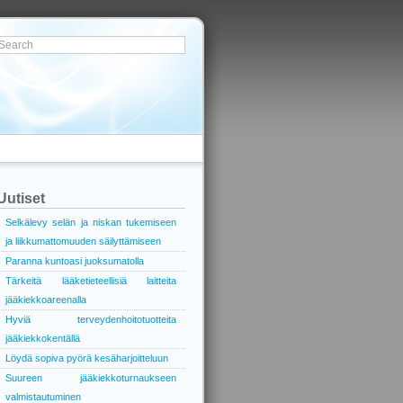
Uutiset
Selkälevy selän ja niskan tukemiseen
ja liikkumattomuuden säilyttämiseen
Paranna kuntoasi juoksumatolla
Tärkeitä lääketieteellisiä laitteita
jääkiekkoareenalla
Hyviä terveydenhoitotuotteita
jääkiekkokentällä
Löydä sopiva pyörä kesäharjoitteluun
Suureen jääkiekkoturnaukseen
valmistautuminen