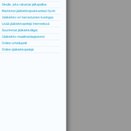
Sinulle, joka rakastat jalkapalloa
Markkinoi jääkiekkojoukkuettasi hyvin
Jääkiekko on harrastusten kuningas
Lisää jääkiekkopelejä Internetissä
Suurimmat jääkiekkoliigat
Jääkiekko maailmanlaajuisesti
Online-urheilupelit
Online-jääkiekkopelejä