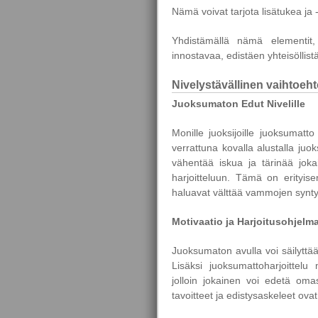
Nämä voivat tarjota lisätukea ja
Yhdistämällä nämä elementit, 
innostavaa, edistäen yhteisöllistä
Nivelystävällinen vaihtoeh
Juoksumaton Edut Nivelille
Monille juoksijoille juoksumatt
verrattuna kovalla alustalla j
vähentää iskua ja tärinää jokai
harjoitteluun. Tämä on erityisen
haluavat välttää vammojen synty
Motivaatio ja Harjoitusohjelm
Juoksumaton avulla voi säilyttä
Lisäksi juoksumattoharjoittelu 
jolloin jokainen voi edetä om
tavoitteet ja edistysaskeleet ova