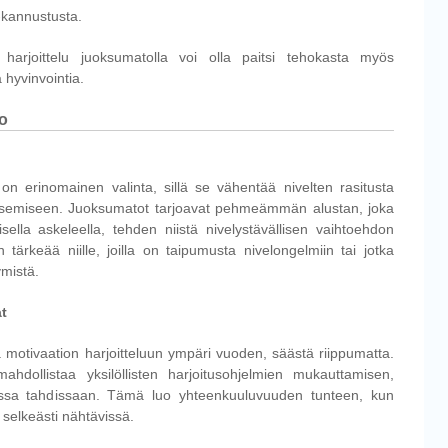
 -kannustusta.
harjoittelu juoksumatolla voi olla paitsi tehokasta myös
 hyvinvointia.
to
o on erinomainen valinta, sillä se vähentää nivelten rasitusta
uoksemiseen. Juoksumatot tarjoavat pehmeämmän alustan, joka
sella askeleella, tehden niistä nivelystävällisen vaihtoehdon
 tärkeää niille, joilla on taipumusta nivelongelmiin tai jotka
mistä.
at
ä motivaation harjoitteluun ympäri vuoden, säästä riippumatta.
mahdollistaa yksilöllisten harjoitusohjelmien mukauttamisen,
assa tahdissaan. Tämä luo yhteenkuuluvuuden tunteen, kun
t selkeästi nähtävissä.