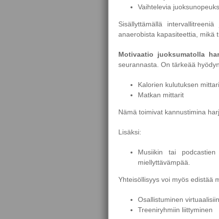
Vaihtelevia juoksunopeuks
Sisällyttämällä intervallitree
anaerobista kapasiteettia, mikä 
Motivaatio juoksumatolla har
seurannasta. On tärkeää hyödynt
Kalorien kulutuksen mittari
Matkan mittarit
Nämä toimivat kannustimina harj
Lisäksi:
Musiikin tai podcastien 
miellyttävämpää.
Yhteisöllisyys voi myös edistää m
Osallistuminen virtuaalisi
Treeniryhmiin liittyminen