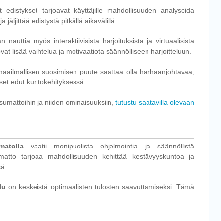
 edistykset tarjoavat käyttäjille mahdollisuuden analysoida
a jäljittää edistystä pitkällä aikavälillä.
 nauttia myös interaktiivisista harjoituksista ja virtuaalisista
uovat lisää vaihtelua ja motivaatiota säännölliseen harjoitteluun.
maailmallisen suosimisen puute saattaa olla harhaanjohtavaa,
set edut kuntokehityksessä.
oksumattoihin ja niiden ominaisuuksiin,
tutustu saatavilla olevaan
matolla
vaatii monipuolista ohjelmointia ja säännöllistä
sumatto tarjoaa mahdollisuuden kehittää kestävyyskuntoa ja
sä.
lu
on keskeistä optimaalisten tulosten saavuttamiseksi. Tämä