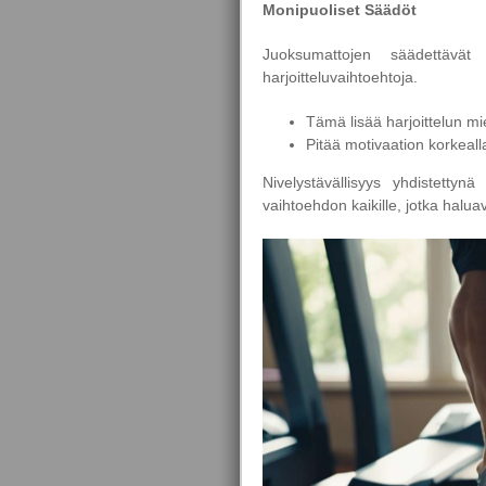
Monipuoliset Säädöt
Juoksumattojen säädettävät 
harjoitteluvaihtoehtoja.
Tämä lisää harjoittelun mi
Pitää motivaation korkeall
Nivelystävällisyys yhdistetty
vaihtoehdon kaikille, jotka halua