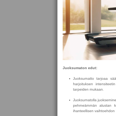
Juoksumaton edut:
Juoksumatto tarjoaa sääd
harjoituksen intensiteeti
tarpeiden mukaan.
Juoksumatolla juokseminen
pehmeämmän alustan ku
ihanteellisen vaihtoehdon k