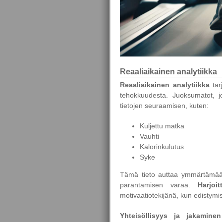
Reaaliaikainen analytiikka
Reaaliaikainen analytiikka
tar
tehokkuudesta. Juoksumatot, jo
tietojen seuraamisen, kuten:
Kuljettu matka
Vauhti
Kalorinkulutus
Syke
Tämä tieto auttaa ymmärtämään,
parantamisen varaa.
Harjoi
motivaatiotekijänä, kun edistymis
Yhteisöllisyys ja jakaminen