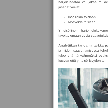
harjoitusdataa voi jakaa mui
jäsenet voivat:
Inspiroida toisiaan
Motivoida toisiaan
Yhteisöllinen harjoittelukoke
tavoittelemaan uusia saavutuksi
Analytiikan tarjoama tarkka p
ja niiden saavuttamisessa tehok
tulee yhä tärkeämmäksi osaksi
kasvua että yhteisöllisyyden tunn